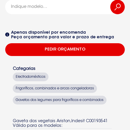
C00193541
00193541
Apenas disponível por encomenda
Peça orçamento para valor e prazo de entrega
BCS311
PEDIR ORÇAMENTO
INDESIT
ICN310
Categorias
ICN31047370260000
Electrodomésticos
INC310
Frigoríficos, combinados e arcas congeladoras
Seleccione um dos equipamentos da lista
47370260000ICN310
Gavetas dos legumes para frigoríficos e combinados
INC31047370260000
Gaveta dos vegetais Ariston,Indesit C00193541
Válido para os modelos: