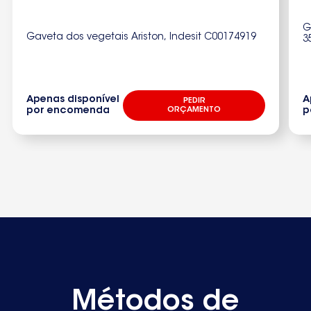
G
Gaveta dos vegetais Ariston, Indesit C00174919
3
Apenas disponível
A
PEDIR
por encomenda
ORÇAMENTO
p
Métodos de