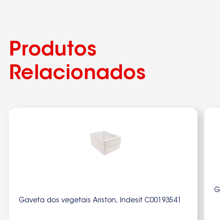
ZK390F
ZK24-11V5
Produtos
ZK2611DL
ZK23-11DL
Relacionados
ZK2411V
592840271001
M3-2005
92840515100
ZK200B4
92840198600
G
ZK185B4
Gaveta dos vegetais Ariston, Indesit C00193541
ZK27-11V5