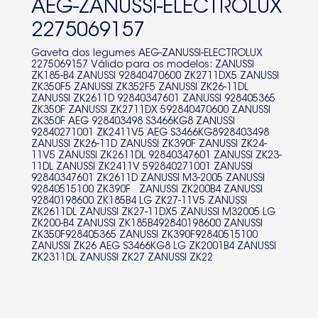
AEG-ZANUSSI-ELECTROLUX
ZK2611D
2275069157
92840347601
Gaveta dos legumes AEG-ZANUSSI-ELECTROLUX
2275069157 Válido para os modelos: ZANUSSI
928405365
ZK185-B4 ZANUSSI 92840470600 ZK2711DX5 ZANUSSI
ZK350F5 ZANUSSI ZK352F5 ZANUSSI ZK26-11DL
ZK350F
ZANUSSI ZK2611D 92840347601 ZANUSSI 928405365
ZK350F ZANUSSI ZK2711DX 592840470600 ZANUSSI
ZK350F AEG 928403498 S3466KG8 ZANUSSI
ZK2711DX
92840271001 ZK2411V5 AEG S3466KG8928403498
ZANUSSI ZK26-11D ZANUSSI ZK390F ZANUSSI ZK24-
592840470600
11V5 ZANUSSI ZK2611DL 92840347601 ZANUSSI ZK23-
11DL ZANUSSI ZK2411V 592840271001 ZANUSSI
928403498
92840347601 ZK2611D ZANUSSI M3-2005 ZANUSSI
92840515100 ZK390F ZANUSSI ZK200B4 ZANUSSI
92840198600 ZK185B4 LG ZK27-11V5 ZANUSSI
S3466KG8
ZK2611DL ZANUSSI ZK27-11DX5 ZANUSSI M32005 LG
ZK200-B4 ZANUSSI ZK185B492840198600 ZANUSSI
92840271001
ZK350F928405365 ZANUSSI ZK390F92840515100
ZANUSSI ZK26 AEG S3466KG8 LG ZK2001B4 ZANUSSI
ZK2411V5
ZK2311DL ZANUSSI ZK27 ZANUSSI ZK22
S3466KG8928403498
ZK26-11D