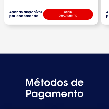
ZK27-11DX5
Apenas disponível
A
PEDIR
M32005
por encomenda
ORÇAMENTO
p
ZK200-B4
ZK185B492840198600
ZK350F928405365
ZK390F92840515100
ZK2001B4
ZK2311DL
Métodos de
Pagamento