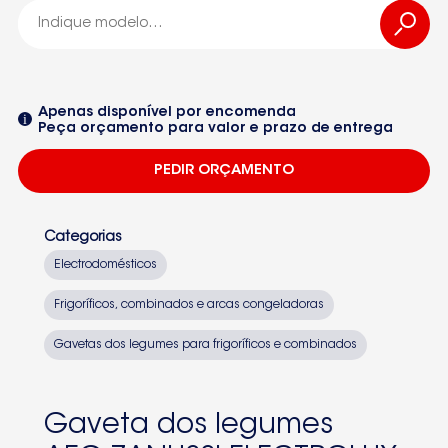
AEG-ZANUSSI-ELECTROLUX
AEG-ZANUSSI-ELECTROLUX
Apenas disponível por encomenda
Peça orçamento para valor e prazo de entrega
2275069157
PEDIR ORÇAMENTO
-2275069157
ZANUSSI
Categorias
ZK185-B4
Electrodomésticos
92840470600
Frigoríficos, combinados e arcas congeladoras
Seleccione um dos equipamentos da lista
ZK2711DX5
Gavetas dos legumes para frigoríficos e combinados
ZK350F5
ZK352F5
Gaveta dos legumes
ZK26-11DL