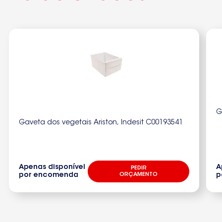
ZA32W9256716070
ZA32W9256716072
ZA32Y9256716050ZA32Y9256716051
ZA32Y9256716052
ZA32Y9256716053
ZA32Y9256716610
G
ZA32Y9256716611
Gaveta dos vegetais Ariston, Indesit C00193541
ZA34S9256716830
ZA34S9256716950
Apenas disponível
A
PEDIR
por encomenda
ORÇAMENTO
p
ZA39S9256717090ZFK26-11LR
ZK22-11LP
ZK22-11LR