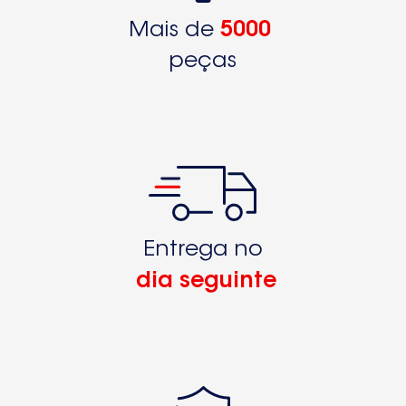
ZK239R9256716130
Mais de
5000
ZK239R9256716131
peças
ZK239R9256716570ZK239R9256716571
ZK239R9256716572
ZK2410R9256736580
ZK2410R9256736581
ZK2410R9256736582
ZK2410R9256736583
Entrega no
dia seguinte
ZK249R9256716710ZK249R9256716711
ZK249R9256716712
ZK249R9256716713
ZK26-11LP