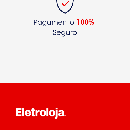
ZK26-11LR
ZK26-11RD
Pagamento
100%
ZK2610R9284037020ZK2610R9284037022
Seguro
ZK2611LR92840342500
ZK2611R9284035150
ZK2611R9284035151
ZK2611R9284035152
ZK2611R9284035154
ZK2611RD19284034480ZK2611RD19284034481
ZK261R009284034390
ZK279DAC9284037050
ZK279R9284037100