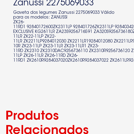
Zanussi 2275069033
ZA320S9256736180ZA32N9256716060
Gaveta dos legumes Zanussi 2275069033 Válido
para os modelos: ZANUSSI
ZA32N9256716062
ZK26-
11RD1 92840172600ZK2311LP 928401726ZK2311LP 9284034
ZA32N9256716600
EXCLUSIVE KG2611LR ZA23S9256716591 ZA320S925673618
11LR ZK22-11LP ZK22-
ZA32N9256716601
11LR ZK2211LP9284012030 ZK2211LR19284012080 ZK2211LR
10R ZK23-11LP ZK23-11LR ZK23-11LR1 ZK23-
11RD ZK2310 ZK2310DAC9256736110 ZK2310R9256736120 Z
ZA32S9256716040
11LP ZK26-11LR ZK26-11RD ZK26-
11RD1 ZK2610R9284037020ZK2610R9284037022 ZK2611LR92
ZA32S9256716041
ZA32S9256716042
ZA32S9256716140ZA32S9256716590
ZA32S9256716591
ZA32S9256716680
Produtos
ZA32S9256716681
Relacionados
ZA32S9256716910