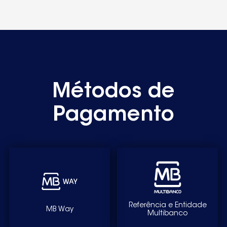
ZK2211LP9284012030
ZK2211LR19284012080
ZK2211LR9284012020
ZK2211R9284012060
ZK2211RD9284012010
Métodos de
ZK23ZK23
Pagamento
ZK23-10R
ZK23-11LP
ZK23-11LR
ZK23-11LR1
ZK23-11RD
Referência e Entidade
MB Way
Multibanco
ZK2310