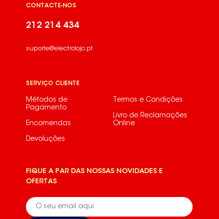
ZK299R9284037150
CONTACTE-NOS
ZK299R9284037151
212 214 434
ZK321LD9284017650ZK321LR
suporte@electroloja.pt
ZK321LR9284017320
ZK322LD9284017660
SERVIÇO CLIENTE
ZK322LR9284017340
Métodos de
Termos e Condições
Pagamento
ZK326LD9284017670
Livro de Reclamações
Encomendas
Online
ZK326LR9284017290
Devoluções
ZK326LR9284034330ZK328LD9284017680
ZK328LR9284017300
FIQUE A PAR DAS NOSSAS NOVIDADES E
OFERTAS
ZK32CLR9284017580
ZK334L9284017310
ZK334LD9284017600