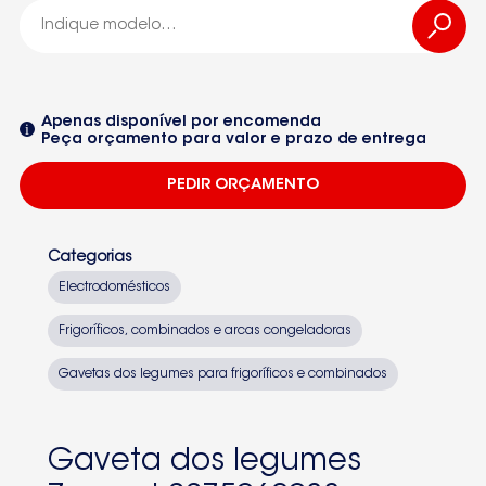
2275069033
-2275069033
Apenas disponível por encomenda
Peça orçamento para valor e prazo de entrega
ZANUSSI
PEDIR ORÇAMENTO
ZK26-11RD1
92840172600ZK2311LP
Categorias
928401726ZK2311LP
Electrodomésticos
92840342500ZK2611LR
Frigoríficos, combinados e arcas congeladoras
Seleccione um dos equipamentos da lista
CB200
Gavetas dos legumes para frigoríficos e combinados
EXCLUSIVE
KG2611LR
Gaveta dos legumes
ZA23S9256716591