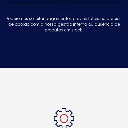
ZK2310DAC9256736110
ZK2310R9256736120
Poderemos solicitar pagamentos prévios totais ou parciais
de acordo com a nossa gestão interna ou ausência de
ZK2310R9256736540ZK2310R9256736541
produtos em stock.
ZK2310R9256736542
ZK2311LP19284017440
ZK2311LP928401726
ZK2311LP92840172600
ZK2311LR
ZK2311LR19284017450ZK2311R009284017370
ZK2311R9284019390
ZK2311RD19284017470
ZK239R9256716030