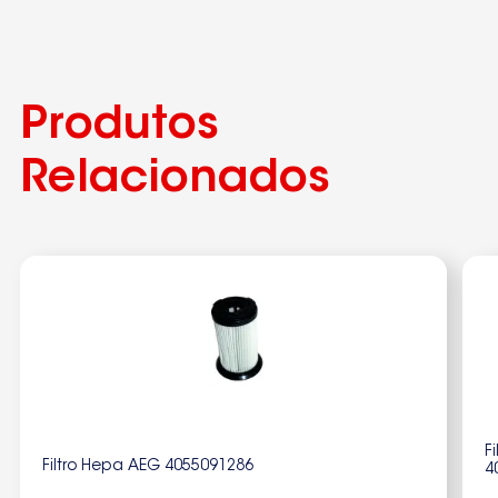
Produtos
Relacionados
F
Filtro Hepa AEG 4055091286
4