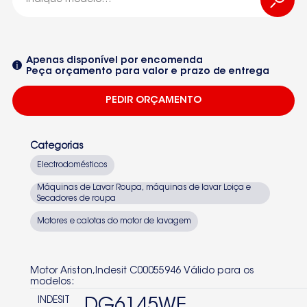
C00055946
00055946
Apenas disponível por encomenda
Peça orçamento para valor e prazo de entrega
INDESIT
PEDIR ORÇAMENTO
DG6145WE
DG6100
Categorias
DG6345W
Electrodomésticos
37184620000DG6145WE
Máquinas de Lavar Roupa, máquinas de lavar Loiça e
Secadores de roupa
Seleccione um dos equipamentos da lista
DG6145WE37184620000
Motores e calotas do motor de lavagem
DG6100W
Motor Ariston,Indesit C00055946 Válido para os
modelos:
INDESIT
DG6145WE