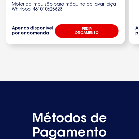
Motor de impulsão para máquina de lavar loiça
Whirlpool 481010625628
Apenas disponível
A
PEDIR
por encomenda
ORÇAMENTO
p
Métodos de
Pagamento