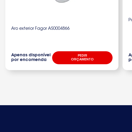
P
Aro exterior Fagor AS0004866
Apenas disponível
A
PEDIR
por encomenda
ORÇAMENTO
p