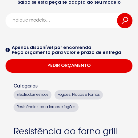
Saiba se esta peça se adapta ao seu modelo
00472510
-00472510
Apenas disponível por encomenda
Peça orçamento para valor e prazo de entrega
BALAY
PEDIR ORÇAMENTO
3HT508A-02
SIEMENS
Categorias
HB43S240E-01
Electrodomésticos
Fogões, Placas e Fornos
3HF518X-02
Resistências para fornos e fogões
Seleccione um dos equipamentos da lista
3HT518B-02
3HT518B-03
Resistência do forno grill
3HB506X-01