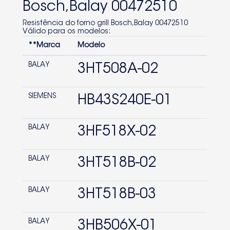
Bosch,Balay 00472510
BOSCH
Resistência do forno grill Bosch,Balay 00472510
Válido para os modelos:
HBN42S320E-03
**Marca
Modelo
HV200510-02
BALAY
3HT508A-02
3HT518X-03
HBN42S551E
SIEMENS
HB43S240E-01
HBN424350E-02
BALAY
3HF518X-02
BALAY
3HT518B-02
BALAY
3HT518B-03
BALAY
3HB506X-01