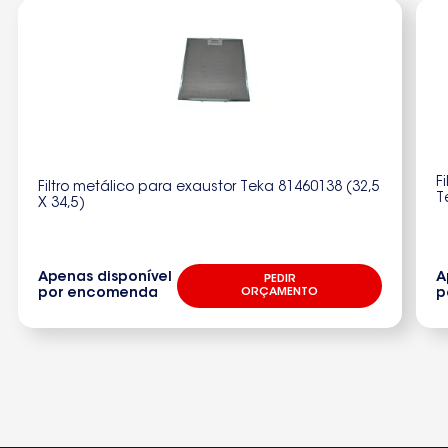
F
Filtro metálico para exaustor Teka 81460138 (32,5
T
X 34,5)
Apenas disponível
A
PEDIR
por encomenda
ORÇAMENTO
p