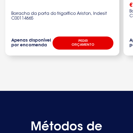
€
B
Borracha da porta do frigorífico Ariston, Indesit
C
C00114665
Apenas disponível
A
PEDIR
por encomenda
ORÇAMENTO
p
Métodos de